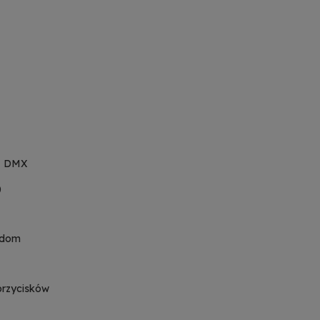
e, DMX
)
ndom
przycisków