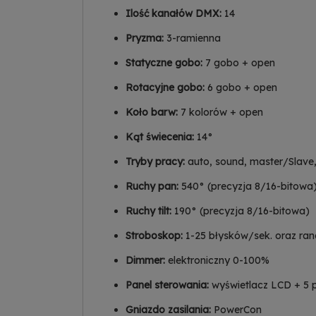
Ilość kanałów DMX:
14
Pryzma:
3-ramienna
Statyczne gobo:
7 gobo + open
Rotacyjne gobo:
6 gobo + open
Koło barw:
7 kolorów + open
Kąt świecenia:
14°
Tryby pracy:
auto, sound, master/Slav
Ruchy pan:
540° (precyzja 8/16-bitowa
Ruchy tilt:
190° (precyzja 8/16-bitowa)
Stroboskop:
1-25 błysków/sek. oraz ra
Dimmer:
elektroniczny 0-100%
Panel sterowania:
wyświetlacz LCD + 5 
Gniazdo zasilania:
PowerCon