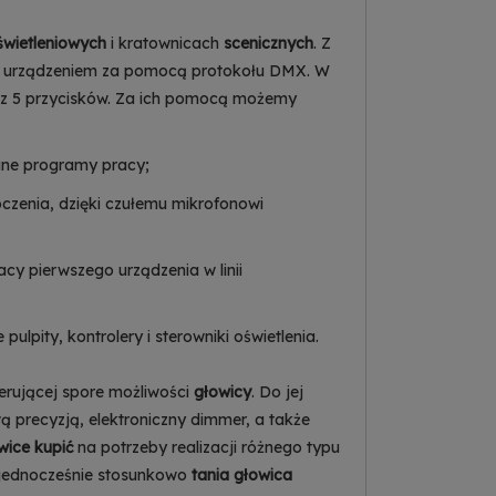
świetleniowych
i kratownicach
scenicznych
. Z
anie urządzeniem za pomocą protokołu DMX. W
raz 5 przycisków. Za ich pomocą możemy
ane programy pracy;
oczenia, dzięki czułemu mikrofonowi
y pierwszego urządzenia w linii
lpity, kontrolery i sterowniki oświetlenia.
ferującej spore możliwości
głowicy
. Do jej
 precyzją, elektroniczny dimmer, a także
wice kupić
na potrzeby realizacji różnego typu
 a jednocześnie stosunkowo
tania głowica