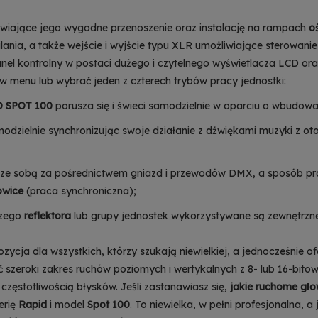
wiające jego wygodne przenoszenie oraz instalację na rampach
o
asilania, a także wejście i wyjście typu XLR umożliwiające sterow
anel kontrolny w postaci dużego i czytelnego wyświetlacza LCD o
w menu lub wybrać jeden z czterech trybów pracy jednostki:
D SPOT 100
porusza się i świeci samodzielnie w oparciu o wbudow
odzielnie synchronizując swoje działanie z dźwiękami muzyki z ot
 ze sobą za pośrednictwem gniazd i przewodów DMX, a sposób prac
owice
(praca synchroniczna);
czego
reflektora
lub grupy jednostek wykorzystywane są zewnętrzne pu
zycja dla wszystkich, którzy szukają niewielkiej, a jednocześnie o
zeroki zakres ruchów poziomych i wertykalnych z 8- lub 16-bitową
częstotliwością błysków. Jeśli zastanawiasz się,
jakie ruchome gło
erię
Rapid
i model
Spot 100
. To niewielka, w pełni profesjonalna,