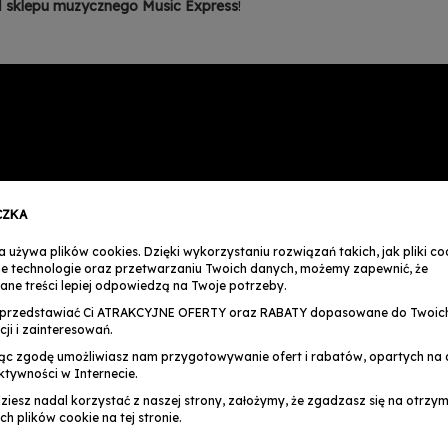
d
sklepu muzycznego Music Express
!
CZKA
a używa plików cookies. Dzięki wykorzystaniu rozwiązań takich, jak pliki coo
e technologie oraz przetwarzaniu Twoich danych, możemy zapewnić, że
ane treści lepiej odpowiedzą na Twoje potrzeby.
przedstawiać Ci ATRAKCYJNE OFERTY oraz RABATY dopasowane do Twoic
cji i zainteresowań.
ąc zgodę umożliwiasz nam przygotowywanie ofert i rabatów, opartych na a
ktywności w Internecie.
dziesz nadal korzystać z naszej strony, założymy, że zgadzasz się na otrz
ch plików cookie na tej stronie.