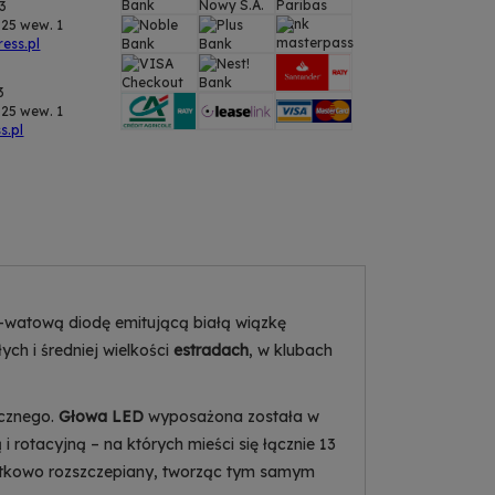
43
25 wew. 1
ess.pl
3
25 wew. 1
s.pl
atową diodę emitującą białą wiązkę
ch i średniej wielkości
estradach
, w klubach
ucznego.
Głowa LED
wyposażona została w
i rotacyjną – na których mieści się łącznie 13
kowo rozszczepiany, tworząc tym samym