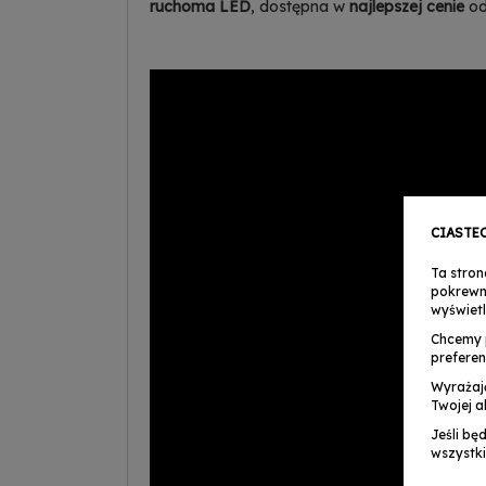
ruchoma LED
, dostępna w
najlepszej cenie
o
CIASTE
Ta stron
pokrewn
wyświetl
Chcemy 
preferen
Wyrażaj
Twojej a
Jeśli bę
wszystki