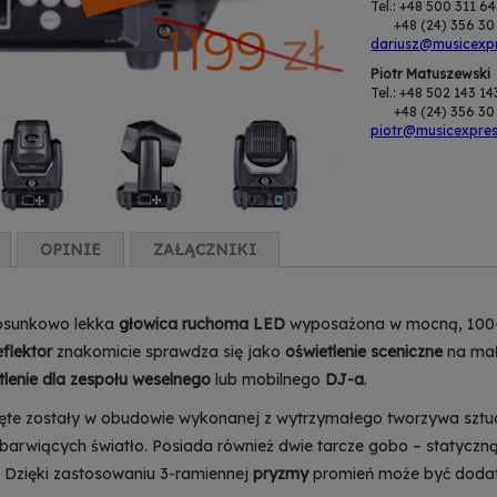
Tel.: +48 500 311 6
+48 (24) 356 30 
dariusz@musicexpr
Piotr Matuszewski
Tel.: +48 502 143 14
+48 (24) 356 30 
piotr@musicexpres
OPINIE
ZAŁĄCZNIKI
stosunkowo lekka
głowica ruchoma LED
wyposażona w mocną, 100-w
flektor
znakomicie sprawdza się jako
oświetlenie sceniczne
na mały
tlenie dla zespołu weselnego
lub mobilnego
DJ-a
.
ęte zostały w obudowie wykonanej z wytrzymałego tworzywa szt
 barwiących światło. Posiada również dwie tarcze gobo – statyczną 
 Dzięki zastosowaniu 3-ramiennej
pryzmy
promień może być dodat