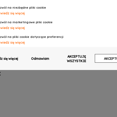
zwól na niezbędne pliki cookie
wiedz się więcej
zwól na marketingowe pliki cookie
wiedz się więcej
zwól na pliki cookie dotyczące preferencji
wiedz się więcej
zwól na ciasteczka analityczne
AKCEPTUJĘ
wiedz się więcej
z się więcej
Odmawiam
AKCEPT
WSZYSTKIE
zwalaj na wysyłanie danych użytkownika do Google w celach reklamowych
:
wiedz się więcej
zwalaj na reklamy spersonalizowane (remarketing)
wiedz się więcej