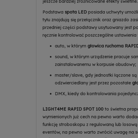
jeszcze bardziej zróżnicowane efekty świetlne.
Podstawa
spota LED
posiada uchwyty umożli
tyłu znajdują się przełącznik oraz gniazdo z
przedniej części podstawy usytuowany jest p
ręcznie kontrolować poszczególne ustawienia 
auto, w którym
głowica ruchoma RAPI
sound, w którym urządzenie pracuje sam
zainstalowanemu w korpusie obudowy;
master/slave, gdy jednostki łączone są
odzwierciedlany jest przez pozostałe
gł
DMX, kiedy do kontrolowania pojedyn
LIGHT4ME RAPID SPOT 100
to świetna propo
wymienionych już cech na pewno warto dodać s
funkcję stroboskopu z regulowaną lub losową 
eventów, na pewno warto zwrócić uwagę na s