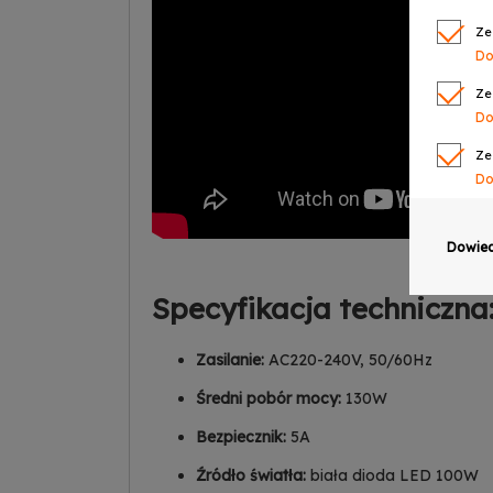
Ze
Do
Ze
Do
Ze
Do
Ze
Do
Dowied
Ze
Specyfikacja techniczna
Do
Ze
Zasilanie:
AC220-240V, 50/60Hz
Do
Średni pobór mocy:
130W
Bezpiecznik:
5A
Źródło światła:
biała dioda LED 100W