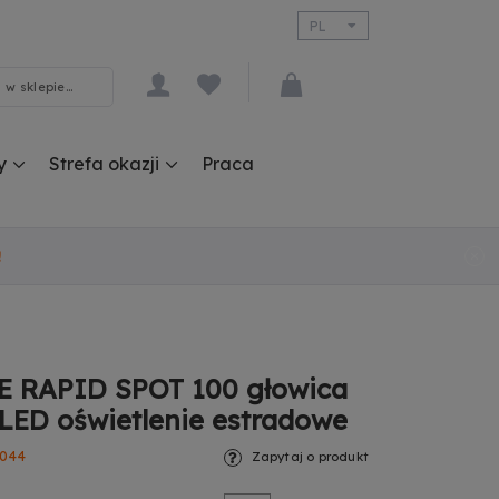
PL
EN
y
Strefa okazji
Praca
!
 RAPID SPOT 100 głowica
LED oświetlenie estradowe
044
Zapytaj o produkt