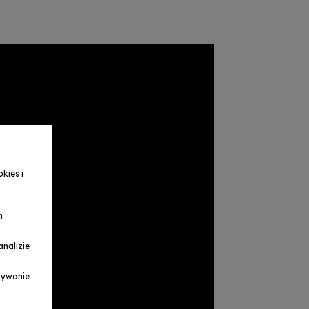
kies i
h
nalizie
ymywanie