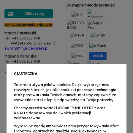
Dostępne metody płatności
Na Twoje pytania odpowie:
Marcin Pawłowski
Tel.: +48 503 158 938
+48 (24) 356 30 25 wew. 3
zwroty@musicexpress.pl
Marlena Parońska
Tel.: +48 503 158 938
+48 (24) 356 30 25 wew. 3
serwis@musicexpress.pl
CIASTECZKA
Ta strona używa plików cookies. Dzięki wykorzystaniu
rozwiązań takich, jak pliki cookies i pokrewne technologie
oraz przetwarzaniu Twoich danych, możemy zapewnić, że
wyświetlane treści lepiej odpowiedzą na Twoje potrzeby.
Chcemy przedstawiać Ci ATRAKCYJNE OFERTY oraz
RABATY dopasowane do Twoich preferencji i
zainteresowań.
Wyrażając zgodę umożliwiasz nam przygotowywanie ofert
i rabatów, opartych na analizie Twojej aktywności w