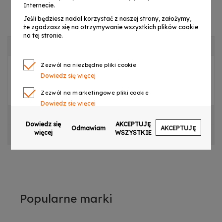
Internecie.
Jeśli będziesz nadal korzystać z naszej strony, założymy,
że zgadzasz się na otrzymywanie wszystkich plików cookie
na tej stronie.
OPIS PRODUKTU
Zezwól na niezbędne pliki cookie
Dowiedz się więcej
PILOT ZDALNY BEZPRZEWODOWY DO LIGHT4ME
FOG MACHINE 1200
Zezwól na marketingowe pliki cookie
Dowiedz się więcej
CECHY PRODUKTU
Zezwól na pliki cookie dotyczące preferencji
Dowiedz się
AKCEPTUJĘ
Odmawiam
AKCEPTUJĘ
Dowiedz się więcej
więcej
WSZYSTKIE
OPINIE
Zezwól na ciasteczka analityczne
Dowiedz się więcej
Zezwalaj na wysyłanie danych użytkownika do
Google w celach reklamowych
Dowiedz się więcej
Popularne marki
Zezwalaj na reklamy spersonalizowane
(remarketing)