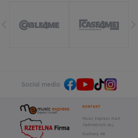
Dowiedz się więcej
Social media
KONTAKT
Music Express K&K
Jędrzejczyk sp.j.
Kuchary 48