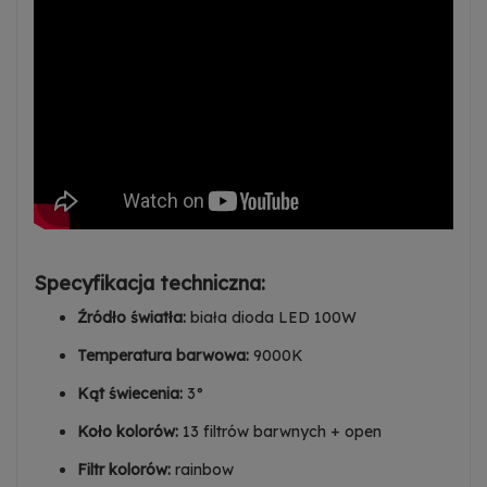
Zezwalaj na reklamy spersonalizowane
(remarketing)
Dowiedz się więcej
Specyfikacja techniczna:
Źródło światła:
biała dioda LED 100W
Temperatura barwowa:
9000K
Kąt świecenia:
3°
Koło kolorów:
13 filtrów barwnych + open
Filtr kolorów:
rainbow