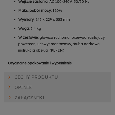
Wejście zasilania:
AC 100-240V, 50/60 Hz
Maks. pobór mocy:
120W
Wymiary:
246 x 229 x 353 mm
Waga:
6,4 kg
W zestawie:
głowica ruchoma, przewód zasilający
powercon, uchwyt montażowy, śruba oczkowa,
instrukcja obsługi (PL/EN)
Oryginalne opakowanie i wypełnienie.
CECHY PRODUKTU
OPINIE
ZAŁĄCZNIKI