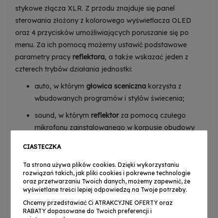
stykowe złącza XLR. Z przodu znajduje się panel
sterowania złożony z kolorowego wyświetlacza OLED
oraz 4 przycisków umożliwiających poruszanie się po
menu. Za ich pomocą możemy ustawić podstawowe
parametry pracy
reflektora
, a także wskazać jeden z
czterech trybów działania jednostki:
auto, w którym
głowica sceniczna
korzysta z
wbudowanych programów i stylów świecenia;
sound, w którym
reflektor
za pomocą czułego
mikrofonu zainstalowanego w korpusie obudowy
synchronizuje swoje działanie z dźwiękami i
CIASTECZKA
rytmem muzyki pochodzącymi z otoczenia;
Ta strona używa plików cookies. Dzięki wykorzystaniu
master/slave, gdy jednostki łączone są ze sobą w
rozwiązań takich, jak pliki cookies i pokrewne technologie
zespoły, a pierwsza
głowa LED
w linii steruje
oraz przetwarzaniu Twoich danych, możemy zapewnić, że
wyświetlane treści lepiej odpowiedzą na Twoje potrzeby.
synchroniczną pracą całej grupy;
Chcemy przedstawiać Ci ATRAKCYJNE OFERTY oraz
DMX, kiedy do kontrolowania pojedynczego
RABATY dopasowane do Twoich preferencji i