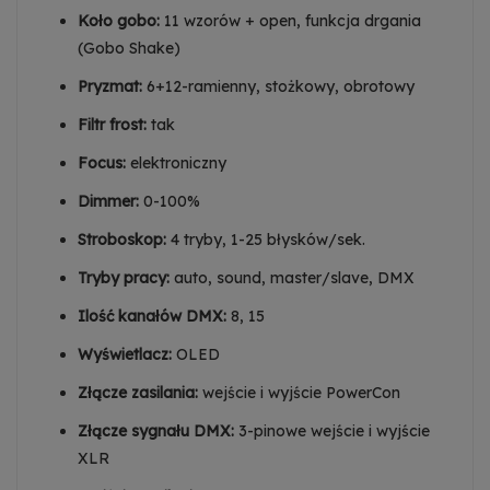
Koło gobo:
11 wzorów + open, funkcja drgania
(Gobo Shake)
Pryzmat:
6+12-ramienny, stożkowy, obrotowy
Filtr frost:
tak
Focus:
elektroniczny
Dimmer:
0-100%
Stroboskop:
4 tryby, 1-25 błysków/sek.
Tryby pracy:
auto, sound, master/slave, DMX
Ilość kanałów DMX:
8, 15
Wyświetlacz:
OLED
Złącze zasilania:
wejście i wyjście PowerCon
Złącze sygnału DMX:
3-pinowe wejście i wyjście
XLR