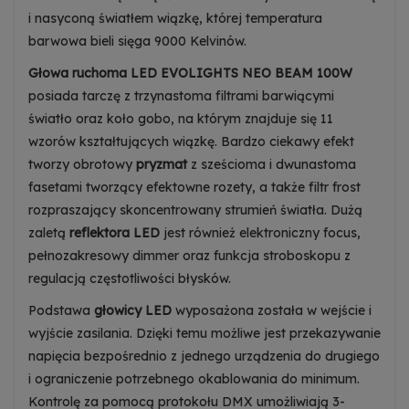
i nasyconą światłem wiązkę, której temperatura
barwowa bieli sięga 9000 Kelvinów.
Głowa ruchoma LED EVOLIGHTS NEO BEAM 100W
posiada tarczę z trzynastoma filtrami barwiącymi
światło oraz koło gobo, na którym znajduje się 11
wzorów kształtujących wiązkę. Bardzo ciekawy efekt
tworzy obrotowy
pryzmat
z sześcioma i dwunastoma
fasetami tworzący efektowne rozety, a także filtr frost
rozpraszający skoncentrowany strumień światła. Dużą
zaletą
reflektora LED
jest również elektroniczny focus,
pełnozakresowy dimmer oraz funkcja stroboskopu z
regulacją częstotliwości błysków.
Podstawa
głowicy LED
wyposażona została w wejście i
wyjście zasilania. Dzięki temu możliwe jest przekazywanie
napięcia bezpośrednio z jednego urządzenia do drugiego
i ograniczenie potrzebnego okablowania do minimum.
Kontrolę za pomocą protokołu DMX umożliwiają 3-