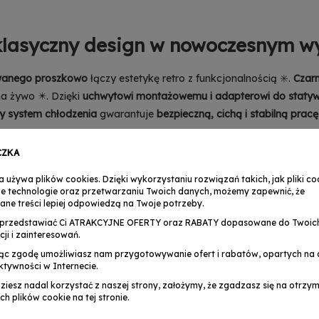
i klasyczny design w nowoczesnym w
wanego proszkowo
łączy estetykę retro z funkcjonalnością ✳️.
Czarn
na żywo ✴️. Dzięki
uchwytowi montażowemu i adapterowi do staty
y system chłodzenia
gwarantuje
bezpieczną, cichą i stabilną pracę
CZKA
rofesjonalistów sceny i twórców w
a używa plików cookies. Dzięki wykorzystaniu rozwiązań takich, jak pliki coo
e technologie oraz przetwarzaniu Twoich danych, możemy zapewnić, że
ane treści lepiej odpowiedzą na Twoje potrzeby.
tosowania
na scenach teatralnych, w klubach muzycznych, podczas 
przedstawiać Ci ATRAKCYJNE OFERTY oraz RABATY dopasowane do Twoic
firmowych, pokazów mody czy wystaw artystycznych ☑️.
Ciepła barw
cji i zainteresowań.
nały wybór dla
techników oświetlenia, DJ-ów, filmowców i organiz
ąc zgodę umożliwiasz nam przygotowywanie ofert i rabatów, opartych na a
ktywności w Internecie.
dziesz nadal korzystać z naszej strony, założymy, że zgadzasz się na otrz
ch plików cookie na tej stronie.