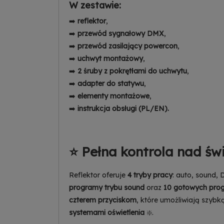
W zestawie:
➡️
reflektor
,
➡️
przewód sygnałowy DMX
,
➡️
przewód zasilający powercon
,
➡️
uchwyt montażowy
,
➡️
2 śruby z pokrętłami do uchwytu
,
➡️
adapter do statywu
,
➡️
elementy montażowe
,
➡️
instrukcja obsługi (PL/EN).
⭐ Pełna kontrola nad św
Reflektor oferuje
4 tryby pracy
: auto, sound,
programy trybu sound
oraz
10 gotowych prog
czterem przyciskom
, które umożliwiają szybką
systemami oświetlenia
❇️.