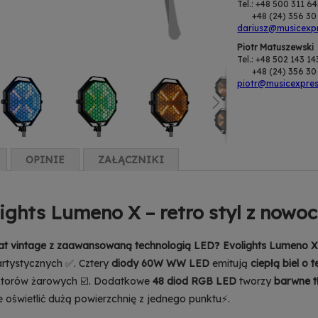
Tel.: +48 500 311 6
+48 (24) 356 30 
dariusz@musicexpr
Piotr Matuszewski
Tel.: +48 502 143 14
+48 (24) 356 30 
piotr@musicexpres
OPINIE
ZAŁĄCZNIKI
lights Lumeno X – retro styl z now
at vintage z zaawansowaną technologią LED
❓
Evolights Lumeno X
rtystycznych ✅. Cztery
diody 60W WW LED
emitują
ciepłą biel o
ektorów żarowych ☑️. Dodatkowe
48 diod RGB LED
tworzy
barwne t
 oświetlić dużą powierzchnię z jednego punktu⚡.