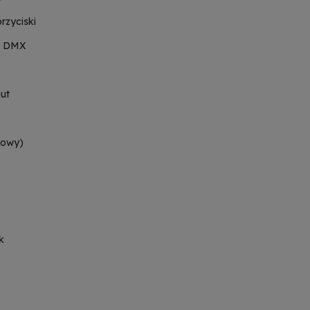
rzyciski
e, DMX
out
rowy)
ak