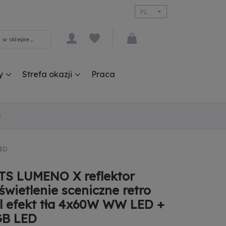
PL
EN
y
Strefa okazji
Praca
!
LED
S LUMENO X reflektor
świetlenie sceniczne retro
el efekt tła 4x60W WW LED +
GB LED