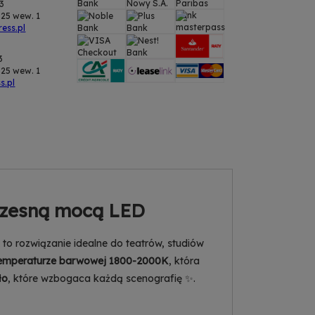
43
25 wew. 1
ess.pl
3
25 wew. 1
s.pl
oczesną mocą LED
to rozwiązanie idealne do teatrów, studiów
 temperaturze barwowej 1800-2000K
, która
ło
, które wzbogaca każdą scenografię ✨.