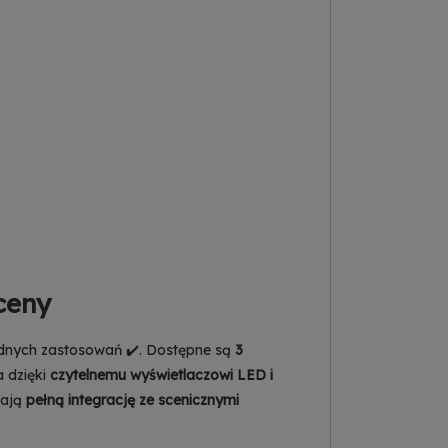
ceny
odnych zastosowań ✔️. Dostępne są
3
a dzięki
czytelnemu wyświetlaczowi LED i
iają
pełną integrację ze scenicznymi