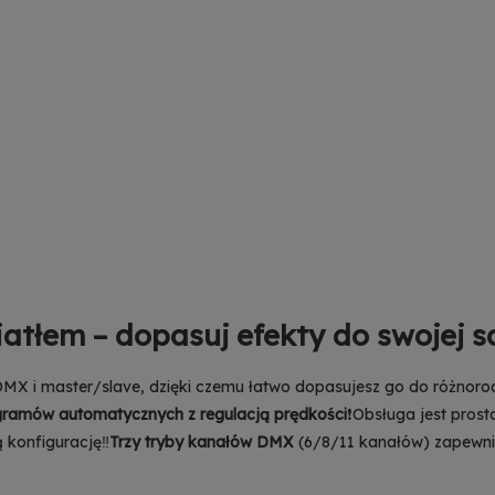
iatłem – dopasuj efekty do swojej s
 DMX i master/slave, dzięki czemu łatwo dopasujesz go do różnor
ramów automatycznych z regulacją prędkości
❗Obsługa jest prost
 konfigurację‼️
Trzy tryby kanałów DMX
(6/8/11 kanałów) zapewn