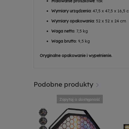
Malowanie proszkowe
: tak
Wymiary urządzenia
: 47,5 x 47,5 x 16,5 
Wymiary opakowania
: 52 x 52 x 24 cm
Waga netto
: 7,5 kg
Waga brutto
: 9,5 kg
Oryginalne opakowanie i wypełnienie.
Podobne produkty
Dostępny
Zapytaj o dostępność