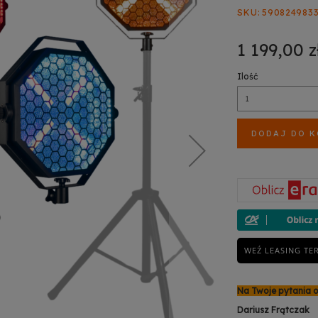
SKU
590824983
1 199,00 z
Ilość
DODAJ DO 
WEŹ LEASING TE
Na Twoje pytania 
Dariusz Frątczak