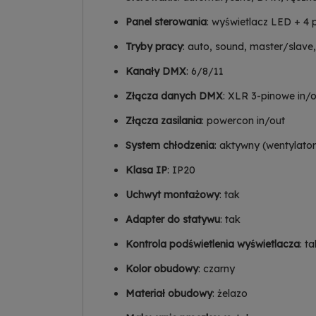
Panel sterowania
: wyświetlacz LED + 4 p
Tryby pracy
: auto, sound, master/slav
Kanały DMX
: 6/8/11
Złącza danych DMX
: XLR 3-pinowe in/
Złącza zasilania
: powercon in/out
System chłodzenia
: aktywny (wentylato
Klasa IP
: IP20
Uchwyt montażowy
: tak
Adapter do statywu
: tak
Kontrola podświetlenia wyświetlacza
: t
Kolor obudowy
: czarny
Materiał obudowy
: żelazo