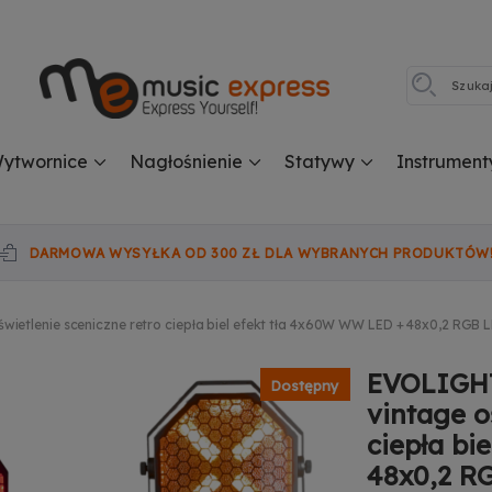
ytwornice
Nagłośnienie
Statywy
Instrument
DARMOWA WYSYŁKA OD 300 ZŁ DLA WYBRANYCH PRODUKTÓW
ietlenie sceniczne retro ciepła biel efekt tła 4x60W WW LED + 48x0,2 RGB 
EVOLIGHT
Dostępny
vintage o
ciepła bi
48x0,2 R