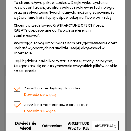
Ta strona używa plików cookies. Dzięki wykorzystaniu
rozwiązań takich, jak pliki cookies i pokrewne technologie
DNA VM - DUAL
DNA VM - DUAL
oraz przetwarzaniu Twoich danych, możemy zapewnić, że
HEAD SET
VOCAL HEAD
wyświetlane treści lepiej odpowiedzą na Twoje potrzeby.
mikrofon
SET mikrofon
579,99 zł
599,00 zł
Chcemy przedstawiać Ci ATRAKCYJNE OFERTY oraz
bezprzewodowy
bezprzewodowy
RABATY dopasowane do Twoich preferencji i
2x nadajnik
doręczny
zainteresowań.
nagłowny 2x
nadajnik
Wyrażając zgodę umożliwiasz nam przygotowywanie ofert
bodypack
nagłowny
i rabatów, opartych na analizie Twojej aktywności w
odbiornik
bodypack
Internecie.
DODAJ DO KOSZYKA
DODAJ DO KOSZYKA
podwójny zestaw
podwójny zestaw
Jeśli będziesz nadal korzystać z naszej strony, założymy,
UHF 518-542
UHF 518-542
że zgadzasz się na otrzymywanie wszystkich plików cookie
OPIS PRODUKTU
MHz
MHz
na tej stronie.
DNA STAGE VOCAL SET
to wysokiej jakości
Zezwól na niezbędne pliki cookie
Dowiedz się więcej
bezprzewodowy system mikrofonowy
oparty na
technologii cyfrowej. Zestaw składa się z
odbiornika fal
Zezwól na marketingowe pliki cookie
UHF
oraz
dwóch mikrofonów
. Idealnie sprawdza się
Dowiedz się więcej
podczas
koncertów i występów na żywo, eventów, na
Zezwól na pliki cookie dotyczące preferencji
Dowiedz się
AKCEPTUJĘ
weselach, w klubach z karaoke
, a także w
mobilnej pracy
Odmawiam
AKCEPTUJĘ
Dowiedz się więcej
więcej
WSZYSTKIE