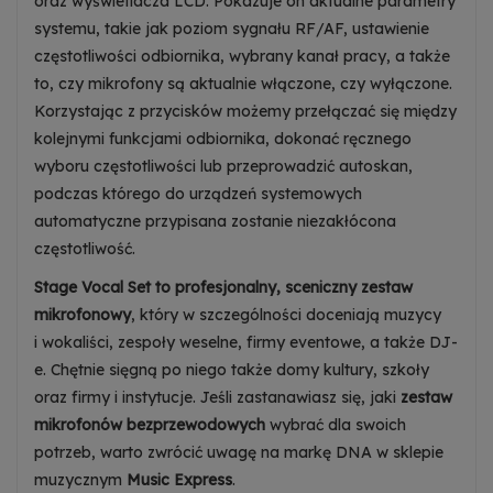
oraz wyświetlacza LCD. Pokazuje on aktualne parametry
systemu, takie jak poziom sygnału RF/AF, ustawienie
częstotliwości odbiornika, wybrany kanał pracy, a także
to, czy mikrofony są aktualnie włączone, czy wyłączone.
Korzystając z przycisków możemy przełączać się między
kolejnymi funkcjami odbiornika, dokonać ręcznego
wyboru częstotliwości lub przeprowadzić autoskan,
podczas którego do urządzeń systemowych
automatyczne przypisana zostanie niezakłócona
częstotliwość.
Stage Vocal Set to profesjonalny, sceniczny zestaw
mikrofonowy
, który w szczególności doceniają muzycy
i wokaliści, zespoły weselne, firmy eventowe, a także DJ-
e. Chętnie sięgną po niego także domy kultury, szkoły
oraz firmy i instytucje. Jeśli zastanawiasz się, jaki
zestaw
mikrofonów bezprzewodowych
wybrać dla swoich
potrzeb, warto zwrócić uwagę na markę DNA w sklepie
muzycznym
Music Express
.