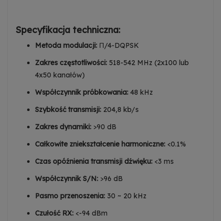
Specyfikacja techniczna:
Metoda modulacji:
Π/4-DQPSK
Zakres częstotliwości:
518-542 MHz (2x100 lub
4x50 kanałów)
Współczynnik próbkowania:
48 kHz
Szybkość transmisji:
204,8 kb/s
Zakres dynamiki:
>90 dB
Całkowite zniekształcenie harmoniczne:
<0.1%
Czas opóźnienia transmisji dźwięku:
<3 ms
Współczynnik S/N:
>96 dB
Pasmo przenoszenia:
30 ~ 20 kHz
Czułość RX:
<-94 dBm