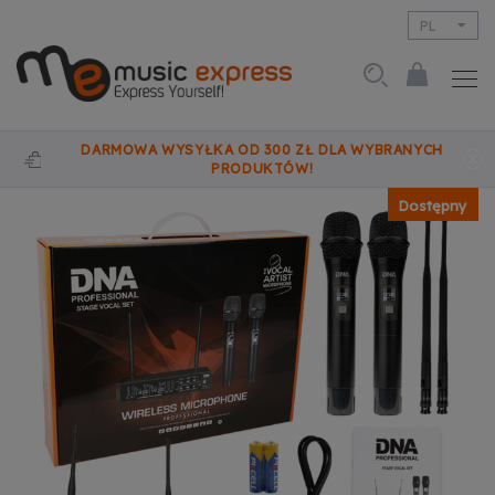
PL
EN
DARMOWA WYSYŁKA OD 300 ZŁ DLA WYBRANYCH
PRODUKTÓW!
Dostępny