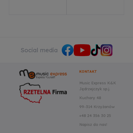
Social media
KONTAKT
Music Express K&K
Jędrzejczyk sp.j.
Kuchary 48
99-314 Krzyżanów
+48 24 356 30 25
Napisz do nas!