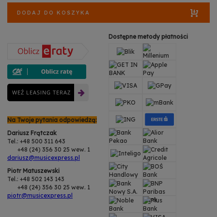
DODAJ DO KOSZYKA
Dostępne metody płatności
WEŹ LEASING TERAZ
Na Twoje pytania odpowiedzą:
Dariusz Frątczak
Tel.: +48 500 311 643
+48 (24) 356 30 25 wew. 1
dariusz@musicexpress.pl
Piotr Matuszewski
Tel.: +48 502 143 143
+48 (24) 356 30 25 wew. 1
piotr@musicexpress.pl