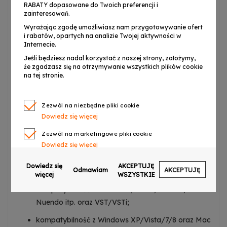
RABATY dopasowane do Twoich preferencji i
129 instrumentów, 128 rytmów, 30 utworów
zainteresowań.
demonstracyjnych;
Wyrażając zgodę umożliwiasz nam przygotowywanie ofert
i rabatów, opartych na analizie Twojej aktywności w
hot plug – instrument nie wymaga dodatkowych
Internecie.
sterowników;
Jeśli będziesz nadal korzystać z naszej strony, założymy,
że zgadzasz się na otrzymywanie wszystkich plików cookie
cyfrowy wyświetlacz, główny klawisz regulacji
na tej stronie.
głośności, klawisz sterowania tempem;
funkcje dynamiki, transpozycji, synchronizacji,
Zezwól na niezbędne pliki cookie
nagrywania, dwugłosu, podziału klawiatury,
Dowiedz się więcej
opalcowania i reset;
Zezwól na marketingowe pliki cookie
funkcja Bluetooth MIDI;
Dowiedz się więcej
możliwość nagrywania, zapisywania i edytowania
Zezwól na pliki cookie dotyczące preferencji
Dowiedz się
AKCEPTUJĘ
Odmawiam
AKCEPTUJĘ
za pomocą oprogramowania;
Dowiedz się więcej
więcej
WSZYSTKIE
kompatybilność z Cakewalk, Sonar, Cubase,
Zezwól na ciasteczka analityczne
Dowiedz się więcej
Nuendo itp. oraz VST/VSTi;
Zezwalaj na wysyłanie danych użytkownika do
kompatybilność z Windows XP/Vista/7/8 oraz Mac
Google w celach reklamowych