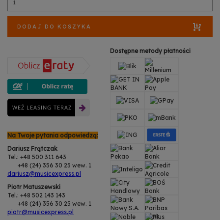
DODAJ DO KOSZYKA
Dostępne metody płatności
WEŹ LEASING TERAZ
Na Twoje pytania odpowiedzą:
Dariusz Frątczak
Tel.: +48 500 311 643
+48 (24) 356 30 25 wew. 1
dariusz@musicexpress.pl
Piotr Matuszewski
Tel.: +48 502 143 143
+48 (24) 356 30 25 wew. 1
piotr@musicexpress.pl