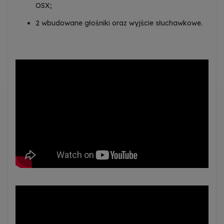
OSX;
Dowiedz się więcej
2 wbudowane głośniki oraz wyjście słuchawkowe.
Zezwalaj na reklamy spersonalizowane
(remarketing)
Dowiedz się więcej