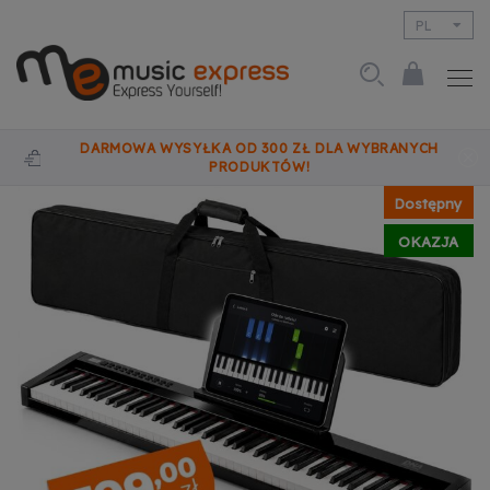
PL
EN
DARMOWA WYSYŁKA OD 300 ZŁ DLA WYBRANYCH
PRODUKTÓW!
Dostępny
OKAZJA