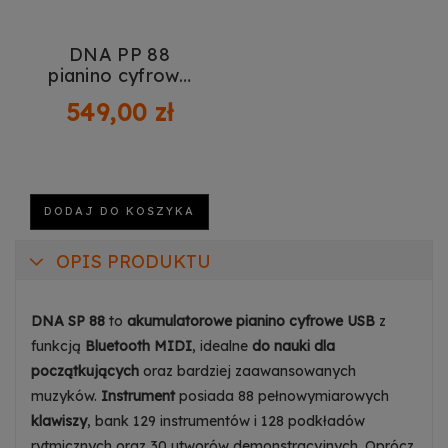
DNA PP 88
pianino cyfrowe
pełnowymiarowe
549,00 zł
klawisze do nauki
DODAJ DO KOSZYKA
OPIS PRODUKTU
DNA SP 88
to
akumulatorowe pianino cyfrowe USB
z
funkcją
Bluetooth MIDI
, idealne
do nauki dla
początkujących
oraz bardziej zaawansowanych
muzyków.
Instrument
posiada 88 pełnowymiarowych
klawiszy
, bank 129 instrumentów i 128 podkładów
rytmicznych oraz 30 utworów demonstracyjnych. Oprócz