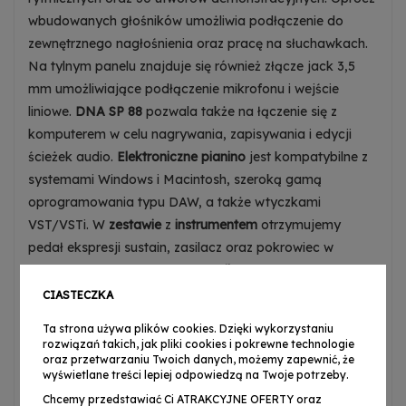
wbudowanych głośników umożliwia podłączenie do
zewnętrznego nagłośnienia oraz pracę na słuchawkach.
Na tylnym panelu znajduje się również złącze jack 3,5
mm umożliwiające podłączenie mikrofonu i wejście
liniowe.
DNA SP 88
pozwala także na łączenie się z
komputerem w celu nagrywania, zapisywania i edycji
ścieżek audio.
Elektroniczne pianino
jest kompatybilne z
systemami Windows i Macintosh, szeroką gamą
oprogramowania typu DAW, a także wtyczkami
VST/VSTi. W
zestawie
z
instrumentem
otrzymujemy
pedał ekspresji sustain, zasilacz oraz pokrowiec w
postaci torby transportowej.
Najlepszą cenę
oraz szybką
wysyłkę gwarantuje
sklep muzyczny Music Express
!
CIASTECZKA
Ta strona używa plików cookies. Dzięki wykorzystaniu
rozwiązań takich, jak pliki cookies i pokrewne technologie
Cechy instrumentu:
oraz przetwarzaniu Twoich danych, możemy zapewnić, że
wyświetlane treści lepiej odpowiedzą na Twoje potrzeby.
88 pełnowymiarowych klawiszy;
Chcemy przedstawiać Ci ATRAKCYJNE OFERTY oraz