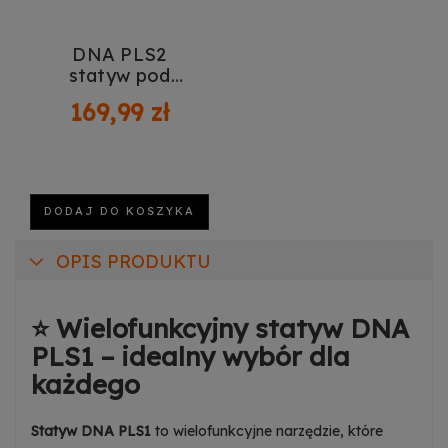
DNA PLS2
statyw pod
laptop mikser
169,99 zł
rzutnik do 10 kg
stal uchwyt do
smartfona opaski
zabezpieczające
kółka
DODAJ DO KOSZYKA
OPIS PRODUKTU
⭐ Wielofunkcyjny statyw DNA
PLS1 – idealny wybór dla
każdego
Statyw DNA PLS1
to wielofunkcyjne narzędzie, które