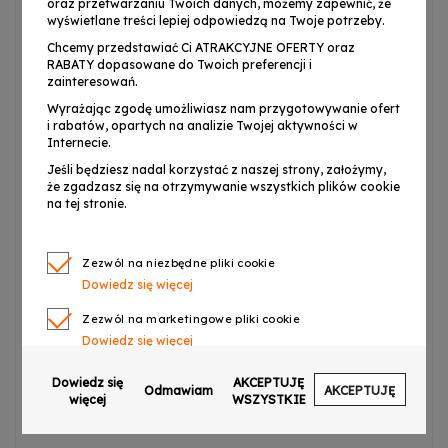
oraz przetwarzaniu Twoich danych, możemy zapewnić, że
wyświetlane treści lepiej odpowiedzą na Twoje potrzeby.
Chcemy przedstawiać Ci ATRAKCYJNE OFERTY oraz
⭐ Praktyczny podczas
RABATY dopasowane do Twoich preferencji i
koncertów, imprez i w studiu
zainteresowań.
nagraniowym
Wyrażając zgodę umożliwiasz nam przygotowywanie ofert
i rabatów, opartych na analizie Twojej aktywności w
Internecie.
DNA PLS1
sprawdzi się doskonale
w biurze, domu
,
Jeśli będziesz nadal korzystać z naszej strony, założymy,
że zgadzasz się na otrzymywanie wszystkich plików cookie
podczas koncertów
,
imprez prowadzonych przez
na tej stronie.
mobilnych DJ-ów
,
w szkołach, domach i ośrodkach
kultury oraz domowym i profesjonalnym studio nagrań
.
W biurze można go wykorzystać jako
podstawę pod
Zezwól na niezbędne pliki cookie
Dowiedz się więcej
laptopa podczas prezentacji lub wideokonferencji
. W
domu będzie
idealny do ustawienia rzutnika na wieczorne
Zezwól na marketingowe pliki cookie
seanse filmowe
. W studiu nagraniowym posłuży jako
Dowiedz się więcej
stabilny stojak pod mikser
lub innego typu urządzenia i
Zezwól na pliki cookie dotyczące preferencji
Dowiedz się
AKCEPTUJĘ
efekty wykorzystywane przez zespoły muzyczne i
Odmawiam
AKCEPTUJĘ
Dowiedz się więcej
więcej
WSZYSTKIE
wokalistów ✅.
Zezwól na ciasteczka analityczne