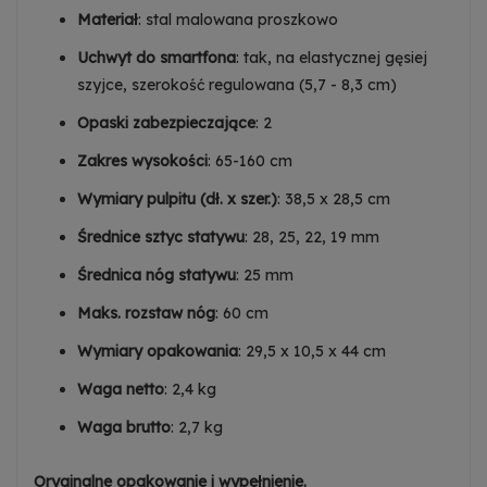
Materiał
: stal malowana proszkowo
Uchwyt do smartfona
: tak, na elastycznej gęsiej
szyjce, szerokość regulowana (5,7 - 8,3 cm)
Opaski zabezpieczające
: 2
Zakres wysokości
: 65-160 cm
Wymiary pulpitu (dł. x szer.)
: 38,5 x 28,5 cm
Średnice sztyc statywu
: 28, 25, 22, 19 mm
Średnica nóg statywu
: 25 mm
Maks. rozstaw nóg
: 60 cm
Wymiary opakowania
: 29,5 x 10,5 x 44 cm
Waga netto
: 2,4 kg
Waga brutto
: 2,7 kg
Oryginalne opakowanie i wypełnienie.