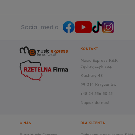
Social media
KONTAKT
Music Express K&K
Jędrzejczyk sp.j.
Kuchary 48
99-314 Krzyżanów
+48 24 356 30 25
Napisz do nas!
O NAS
DLA KLIENTA
Blog Music Express
Zgłoszenie serwisowe RMA