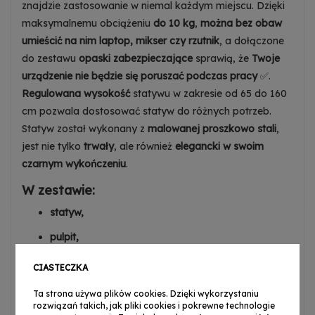
znajdzie zastosowanie w niemal każdym miejscu. Dzięki
maksymalnemu obciążeniu
do 10 kg
,
można bez obaw
umieścić na nim laptop, mikser czy rzutnik
, a dołączone
do zestawu
opaski zabezpieczające
sprawią, że
Twoje
urządzenie nie będzie się poruszać podczas pracy
✅.
Regulowana wysokość
statywu w zakresie od 65 do 160
cm pozwala dostosować statyw do różnych potrzeb.
Statyw został wykonany z
malowanej proszkowo stali
,
jest nie tylko
trwały
, ale również
elegancki w swoim
czarnym wykończeniu
.
W zestawie:
statyw,
pulpit,
2 elastyczne opaski zabezpieczające,
CIASTECZKA
uchwyt do smartfona na gęsiej szyjce.
Ta strona używa plików cookies. Dzięki wykorzystaniu
rozwiązań takich, jak pliki cookies i pokrewne technologie