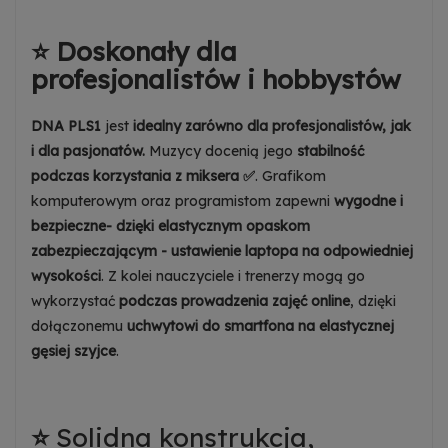
Dowiedz się więcej
Zezwalaj na wysyłanie danych użytkownika do
⭐ Doskonały dla
Google w celach reklamowych
profesjonalistów i hobbystów
Dowiedz się więcej
Zezwalaj na reklamy spersonalizowane
DNA PLS1
jest
idealny zarówno dla profesjonalistów, jak
(remarketing)
Dowiedz się więcej
i dla pasjonatów.
Muzycy docenią jego
stabilność
podczas korzystania z miksera ✅
. Grafikom
komputerowym oraz programistom zapewni
wygodne i
bezpieczne- dzięki elastycznym opaskom
zabezpieczającym - ustawienie laptopa na odpowiedniej
wysokości
. Z kolei nauczyciele i trenerzy mogą go
wykorzystać
podczas prowadzenia zajęć online
, dzięki
dołączonemu
uchwytowi do smartfona na elastycznej
gęsiej szyjce
.
⭐
Solidna konstrukcja,