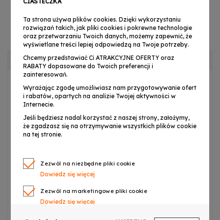
CIASTECZKA
Ta strona używa plików cookies. Dzięki wykorzystaniu
rozwiązań takich, jak pliki cookies i pokrewne technologie
oraz przetwarzaniu Twoich danych, możemy zapewnić, że
wyświetlane treści lepiej odpowiedzą na Twoje potrzeby.
Chcemy przedstawiać Ci ATRAKCYJNE OFERTY oraz
OPIS PRODUKTU
RABATY dopasowane do Twoich preferencji i
zainteresowań.
Wyrażając zgodę umożliwiasz nam przygotowywanie ofert
DNA BOX1 BAG
to solidny, a jednocześnie stosunkowo
i rabatów, opartych na analizie Twojej aktywności w
tani pokrowiec na dwa statywy kolumnowe
lub
Internecie.
oświetleniowe
.
Ochraniacz
w całości wykonany został
Jeśli będziesz nadal korzystać z naszej strony, założymy,
że zgadzasz się na otrzymywanie wszystkich plików cookie
z nieprzemakalnej tkaniny poliestrowej. Zamykany jest
na tej stronie.
zamkiem błyskawicznym. Posiada wewnętrzną
przegrodę rozdzielającą
stojaki
, która zapobiega ich
obijaniu się. Wytrzymałe taśmy nośne gwarantują
Zezwól na niezbędne pliki cookie
Dowiedz się więcej
wygodę przenoszenia sprzętu w ręku lub na ramieniu.
Zezwól na marketingowe pliki cookie
Dowiedz się więcej
Specyfikacja techniczna:
Zezwól na pliki cookie dotyczące preferencji