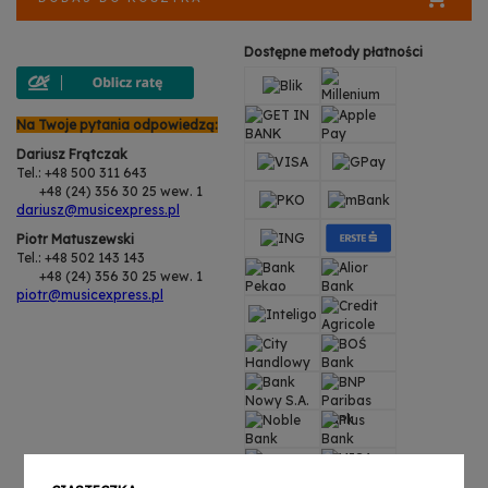
Dostępne metody płatności
Na Twoje pytania odpowiedzą:
Dariusz Frątczak
Tel.: +48 500 311 643
+48 (24) 356 30 25 wew. 1
dariusz@musicexpress.pl
Piotr Matuszewski
Tel.: +48 502 143 143
+48 (24) 356 30 25 wew. 1
piotr@musicexpress.pl