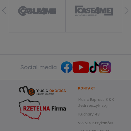
Social media
KONTAKT
Music Express K&K
Jędrzejczyk sp.j.
Kuchary 48
99-314 Krzyżanów