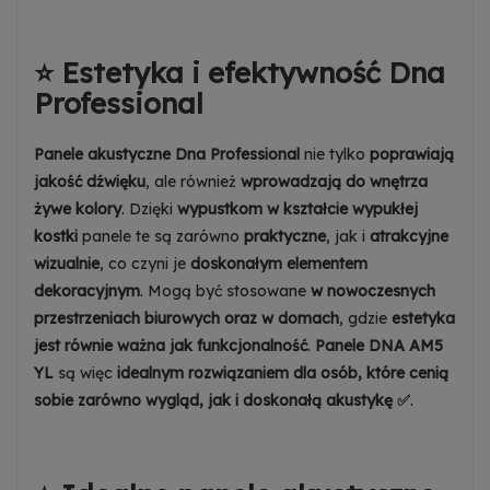
Zezwalaj na wysyłanie danych użytkownika do
Google w celach reklamowych
⭐ Estetyka i efektywność Dna
Dowiedz się więcej
Professional
Zezwalaj na reklamy spersonalizowane
(remarketing)
Dowiedz się więcej
Panele akustyczne Dna Professional
nie tylko
poprawiają
jakość dźwięku
, ale również
wprowadzają do wnętrza
żywe kolory
. Dzięki
wypustkom w kształcie wypukłej
kostki
panele te są zarówno
praktyczne
, jak i
atrakcyjne
wizualnie
, co czyni je
doskonałym elementem
dekoracyjnym
. Mogą być stosowane
w nowoczesnych
przestrzeniach biurowych oraz w domach
, gdzie
estetyka
jest równie ważna jak funkcjonalność
.
Panele DNA AM5
YL
są więc
idealnym rozwiązaniem dla osób, które cenią
sobie zarówno wygląd, jak i doskonałą akustykę ✅
.