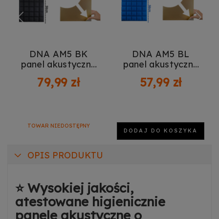
DNA AM5 BK
DNA AM5 BL
panel akustyczny
panel akustyczny
zestaw 6 szt.
zestaw 6 szt.
79,99 zł
57,99 zł
czarny
niebieski
samoprzylepna
samoprzylepna
pianka mata
pianka mata
wygłuszająca
wygłuszająca
redukcja echa
redukcja echa
TOWAR NIEDOSTĘPNY
DODAJ DO KOSZYKA
pogłosu
pogłosu
OPIS PRODUKTU
⭐
Wysokiej jakości,
atestowane higienicznie
panele akustyczne o