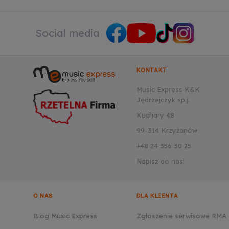
Social media
KONTAKT
Music Express K&K
Jędrzejczyk sp.j.
Kuchary 48
99-314 Krzyżanów
+48 24 356 30 25
Napisz do nas!
O NAS
DLA KLIENTA
Blog Music Express
Zgłoszenie serwisowe RMA