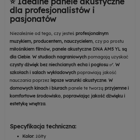
⭐ Idealne panele akustyczne
dla profesjonalistów i
pasjonatów
Niezależnie od tego, czy jesteś
profesjonalnym
muzykiem, producentem, nauczycielem
, czy po prostu
miłośnikiem filmów
,
panele akustyczne DNA AM5 YL są
dla Ciebie
.
W studiach nagraniowych
pomagają uzyskać
czysty dźwięk bez niechcianych echa i pogłosu
✅
.
W
szkołach i salach wykładowych
poprawiają jakość
nauczania poprzez
lepsze warunki akustyczne
.
W
domowych kinach i biurach
panele te tworzą
przyjemne i
komfortowe środowisko
,
poprawiając jakość dźwięku i
estetykę wnętrza
.
Specyfikacja techniczna:
Kolor
: żółty