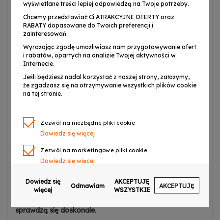
wyświetlane treści lepiej odpowiedzą na Twoje potrzeby.
Chcemy przedstawiać Ci ATRAKCYJNE OFERTY oraz
RABATY dopasowane do Twoich preferencji i
zainteresowań.
⭐ Łatwa instalacja i
Wyrażając zgodę umożliwiasz nam przygotowywanie ofert
wielofunkcyjność
i rabatów, opartych na analizie Twojej aktywności w
Internecie.
Panele akustyczne DNA AM5 YL
są
samoprzylepne
Jeśli będziesz nadal korzystać z naszej strony, założymy,
że zgadzasz się na otrzymywanie wszystkich plików cookie
dzięki
mocnemu klejowi zabezpieczonemu taśmą
na tej stronie.
ochronną
, co umożliwia
łatwą i szybką instalację bez
potrzeby używania dodatkowych narzędzi
.
DNA AM5 YL
Zezwól na niezbędne pliki cookie
to
idealne rozwiązanie dla biur, sal konferencyjnych,
Dowiedz się więcej
studiów nagraniowych i domowych kin
. Dzięki swojej
funkcjonalności i łatwości montażu
, panele mogą być
Zezwól na marketingowe pliki cookie
również wykorzystywane
w szkołach i salach
Dowiedz się więcej
wykładowych
, aby
poprawić jakość dźwięku i komfort
Zezwól na pliki cookie dotyczące preferencji
Dowiedz się
AKCEPTUJĘ
słuchania ✅
. Wszędzie tam, gdzie kluczowe jest
Odmawiam
AKCEPTUJĘ
Dowiedz się więcej
więcej
WSZYSTKIE
zminimalizowanie echa i poprawa akustyki
,
DNA AM5 YL
Zezwól na ciasteczka analityczne
sprawdzą się doskonale
.
Dowiedz się więcej