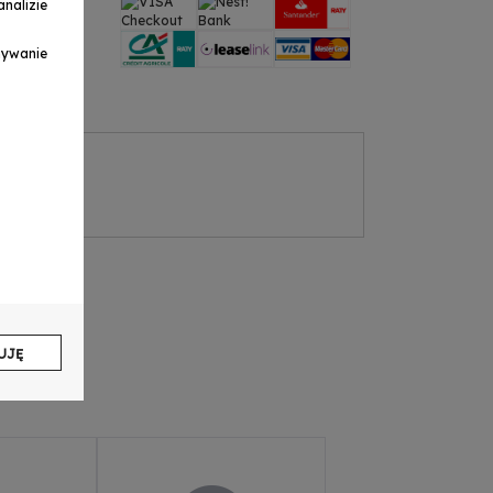
nalizie
ymywanie
UJĘ