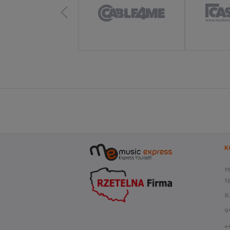
K
M
sp
K
9
+