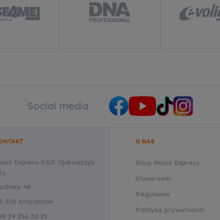
Social media
ONTAKT
O NAS
usic Express K&K Jędrzejczyk
Blog Music Express
.j.
Showroom
uchary 48
Regulamin
9-314 Krzyżanów
Polityka prywatności
48 24 356 30 25