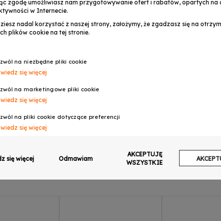
ąc zgodę umożliwiasz nam przygotowywanie ofert i rabatów, opartych na a
ktywności w Internecie.
dziesz nadal korzystać z naszej strony, założymy, że zgadzasz się na otrz
ch plików cookie na tej stronie.
OPINIE
zwól na niezbędne pliki cookie
wiedz się więcej
A
zwól na marketingowe pliki cookie
wiedz się więcej
zwól na pliki cookie dotyczące preferencji
wiedz się więcej
zwól na ciasteczka analityczne
AKCEPTUJĘ
wiedz się więcej
z się więcej
Odmawiam
AKCEPT
WSZYSTKIE
zwalaj na wysyłanie danych użytkownika do Google w celach reklamowych
wiedz się więcej
zwalaj na reklamy spersonalizowane (remarketing)
wiedz się więcej