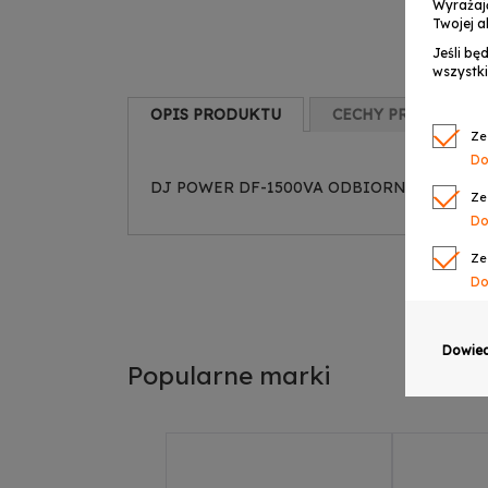
Wyrażaj
Twojej a
Jeśli bę
wszystki
OPIS PRODUKTU
CECHY PRODUKTU
Ze
Do
DJ POWER DF-1500VA ODBIORNIK PILOT
Ze
Do
Ze
Do
Ze
Do
Dowied
Popularne marki
Ze
Do
Ze
Do