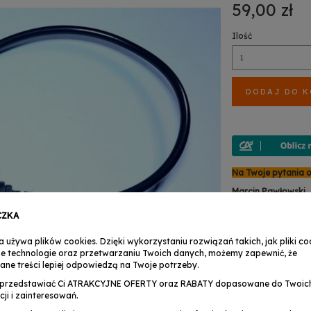
59,00 zł
Ilość
DODAJ DO 
Na Twoje pytania 
Marcin Pawłowski
TEL : +48 503 158 
+48 (24) 356 30
CZKA
zwroty@musicexpr
a używa plików cookies. Dzięki wykorzystaniu rozwiązań takich, jak pliki coo
Anita Martynowsk
e technologie oraz przetwarzaniu Twoich danych, możemy zapewnić, że
TEL : +48 503 158 9
ane treści lepiej odpowiedzą na Twoje potrzeby.
+48 (24) 356 30
serwis@musicexpre
przedstawiać Ci ATRAKCYJNE OFERTY oraz RABATY dopasowane do Twoic
cji i zainteresowań.