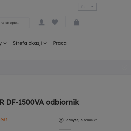
PL
EN
y
Strefa okazji
Praca
!
 DF-1500VA odbiornik
2988
Zapytaj o produkt