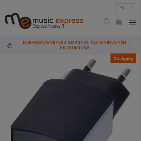
PL
EN
DARMOWA WYSYŁKA OD 300 ZŁ DLA WYBRANYCH
PRODUKTÓW!
Dostępny