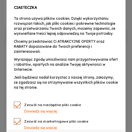
CIASTECZKA
Ta strona używa plików cookies. Dzięki wykorzystaniu
rozwiązań takich, jak pliki cookies i pokrewne technologie
oraz przetwarzaniu Twoich danych, możemy zapewnić, że
wyświetlane treści lepiej odpowiedzą na Twoje potrzeby.
OPIS PRODUKTU
Chcemy przedstawiać Ci ATRAKCYJNE OFERTY oraz
RABATY dopasowane do Twoich preferencji i
zainteresowań.
Zasilacz LP512
umożliwia podawanie napięcia do
Wyrażając zgodę umożliwiasz nam przygotowywanie ofert
interfejsu kontrolera oświetlenia Chromateq LP512
, dzięki
i rabatów, opartych na analizie Twojej aktywności w
któremu może on pracować w trybie Stand Alone.
Internecie.
Adapter
wykonany został z odpornego na wysokie
Jeśli będziesz nadal korzystać z naszej strony, założymy,
że zgadzasz się na otrzymywanie wszystkich plików cookie
temperatury tworzywa sztucznego oraz wysokiej jakości
na tej stronie.
podzespołów. Moduł obniża wysokie napięcie
elektryczne dając na wyjściu 5 woltów i wydajność rzędu
Zezwól na niezbędne pliki cookie
0,5 ampera. Zasilanie podawane jest do
interfejsu LP512
Dowiedz się więcej
za pomocą złącza
USB
2.0.
Zezwól na marketingowe pliki cookie
Dowiedz się więcej