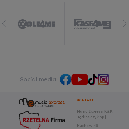
Social media
KONTAKT
Music Express K&K
Jędrzejczyk sp.j.
Kuchary 48