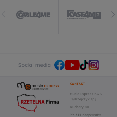
Dowiedz się więcej
Social media
KONTAKT
Music Express K&K
Jędrzejczyk sp.j.
Kuchary 48
99-314 Krzyżanów