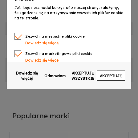
Jeśli będziesz nadal korzystać z naszej strony, założymy,
że zgadzasz się na otrzymywanie wszystkich plików cookie
na tej stronie.
OPIS PRODUKTU
Zezwól na niezbędne pliki cookie
Dowiedz się więcej
PRZEŁĄCZNIK DO DJ POWER H-X1 DMX
Zezwól na marketingowe pliki cookie
Dowiedz się więcej
CECHY PRODUKTU
Zezwól na pliki cookie dotyczące preferencji
Dowiedz się
AKCEPTUJĘ
OPINIE
Odmawiam
AKCEPTUJĘ
Dowiedz się więcej
więcej
WSZYSTKIE
Zezwól na ciasteczka analityczne
Dowiedz się więcej
Zezwalaj na wysyłanie danych użytkownika do
Google w celach reklamowych
Popularne marki
Dowiedz się więcej
Zezwalaj na reklamy spersonalizowane
(remarketing)