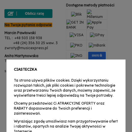
Dostępne metody płatności
Na Twoje pytania odpowie:
Marcin Pawłowski
TEL : +48 503 158 938
+48 (24) 356 30 25 wew. 3
zwroty@musicexpress.pl
Anita Martynowska
TEL : +48 503 158 938
+48 (24) 356 30 25 wew. 3
CIASTECZKA
serwis@musicexpress.pl
Ta strona używa plików cookies. Dzięki wykorzystaniu
rozwiązań takich, jak pliki cookies i pokrewne technologie
oraz przetwarzaniu Twoich danych, możemy zapewnić, że
wyświetlane treści lepiej odpowiedzą na Twoje potrzeby.
Chcemy przedstawiać Ci ATRAKCYJNE OFERTY oraz
RABATY dopasowane do Twoich preferencji i
zainteresowań.
Wyrażając zgodę umożliwiasz nam przygotowywanie ofert
i rabatów, opartych na analizie Twojej aktywności w
Internecie.