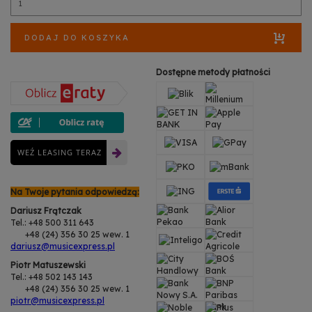
DODAJ DO KOSZYKA
Dostępne metody płatności
WEŹ LEASING TERAZ
Na Twoje pytania odpowiedzą:
Dariusz Frątczak
Tel.: +48 500 311 643
+48 (24) 356 30 25 wew. 1
dariusz@musicexpress.pl
Piotr Matuszewski
Tel.: +48 502 143 143
+48 (24) 356 30 25 wew. 1
piotr@musicexpress.pl