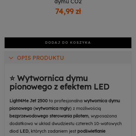
dymu CO2
74,99 zł
DODAJ DO KOSZYKA
OPIS PRODUKTU
⭐ Wytwornica dymu
pionowego z efektem LED
Light4Me Jet 2500
to profesjonalna
wytwornica dymu
pionowego
(
wytwornica mgły
) z możliwością
bezprzewodowego sterowania pilotem
, wyposażona
dodatkowo w układ dwudziestu czterech 10-watowych
diod
LED
, których zadaniem jest
podświetlanie