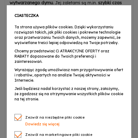
wytwarzanego dymu
. Jej zaletami są m.in.
szybki czas
nagrzewania
(ok. 4 min.),
duża objętość wydmuchiwanej
CIASTECZKA
mgły
, a także
efektowny system podświetlający
oparty
na bardzo mocnych diodach
LED
. Urządzenie świetnie
Ta strona używa plików cookies. Dzięki wykorzystaniu
rozwiązań takich, jak pliki cookies i pokrewne technologie
sprawdza się na zamkniętych
scenach
, w
klubach
oraz przetwarzaniu Twoich danych, możemy zapewnić, że
muzycznych
i
dyskotekach
, a także podczas
pokazów
,
wyświetlane treści lepiej odpowiedzą na Twoje potrzeby.
eventów
oraz w
mobilnej pracy DJ-ów
.
Chcemy przedstawiać Ci ATRAKCYJNE OFERTY oraz
RABATY dopasowane do Twoich preferencji i
zainteresowań.
Wyrażając zgodę umożliwiasz nam przygotowywanie ofert
⭐ Wytwornica dymu dla DJ-a,
i rabatów, opartych na analizie Twojej aktywności w
Internecie.
zespołu, do klubu i dyskoteki
Jeśli będziesz nadal korzystać z naszej strony, założymy,
że zgadzasz się na otrzymywanie wszystkich plików cookie
Light4Me Jet 2500
to
wytwornica dymu
idealna ✅
dla
na tej stronie.
mobilnego DJ-a
,
zespołu
,
do klubu
lub
dyskoteki
. Komponenty maszyny zamknięte zostały w
Zezwól na niezbędne pliki cookie
prostopadłościennej obudowie, która umożliwia jej pracę
Dowiedz się więcej
w dwóch pozycjach. Dzięki temu słup
dymu
może być
Zezwól na marketingowe pliki cookie
wydmuchiwany
pionowo
lub
prostopadle
w stosunku do