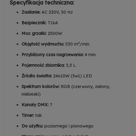
Specyfikacja techniczna:
Zasilanie:
AC 230V, 50 Hz
Bezpiecznik:
T16A
Moc grzałki:
2500W
3
Objętość wydmuchu:
530 m
/min.
Przybliżony czas nagrzewania:
4 min.
Pojemność zbiornika:
3,5 L
Źródło światła:
24x10W (3w1) LED
Spektrum kolorów:
RGB (czerwony, zielony,
niebieski)
Kanały DMX:
7
Timer:
tak
Do użytku:
poziomego i pionowego