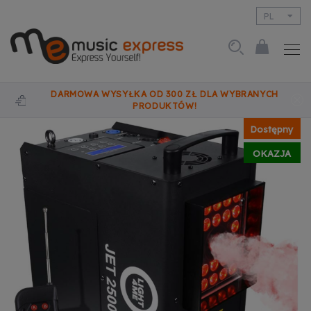
PL
EN
DARMOWA WYSYŁKA OD 300 ZŁ DLA WYBRANYCH
PRODUKTÓW!
Dostępny
OKAZJA