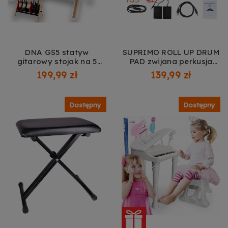
DNA GS5 statyw
SUPRIMO ROLL UP DRUM
gitarowy stojak na 5
PAD zwijana perkusja
gitar wielostanowiskowy
elektroniczna
199,99 zł
139,99 zł
drewno bukowe
składany wolnostojący
70 cm do 30 kg
Dostępny
Dostępny