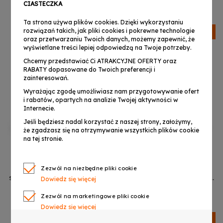
109,99 zł
164,99 zł
CIASTECZKA
cyjan 12 cali 13 tonów
pałeczki perkusyjne
Ta strona używa plików cookies. Dzięki wykorzystaniu
pokrowiec z paskiem 4
rozwiązań takich, jak pliki cookies i pokrewne technologie
Dostępny
Dostępny
nakładki na palce
oraz przetwarzaniu Twoich danych, możemy zapewnić, że
podstawka na pałeczki
wyświetlane treści lepiej odpowiedzą na Twoje potrzeby.
naklejki lista melodii
ściereczka zestaw
Chcemy przedstawiać Ci ATRAKCYJNE OFERTY oraz
RABATY dopasowane do Twoich preferencji i
zainteresowań.
Wyrażając zgodę umożliwiasz nam przygotowywanie ofert
i rabatów, opartych na analizie Twojej aktywności w
Internecie.
Jeśli będziesz nadal korzystać z naszej strony, założymy,
że zgadzasz się na otrzymywanie wszystkich plików cookie
na tej stronie.
V-TONE VBJ 8-11 C
V-TONE VBJ 8-11 BK
Zezwól na niezbędne pliki cookie
stalowy bęben językowy
stalowy bęben językowy
Dowiedz się więcej
tank drum hank drum
tank drum hank drum
119,99 zł
119,99 zł
cyjan 8 cali 11 tonów
czarny 8 cali 11 tonów
Zezwól na marketingowe pliki cookie
pałeczki perkusyjne
pałeczki perkusyjne
Dowiedz się więcej
pokrowiec z paskiem 4
pokrowiec z paskiem 4
Dostępny
Dostępny
nakładki na palce
nakładki na palce