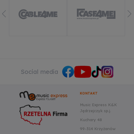
Social media
KONTAKT
Music Express K&K
Jędrzejczyk sp.j.
Kuchary 48
99-314 Krzyżanów