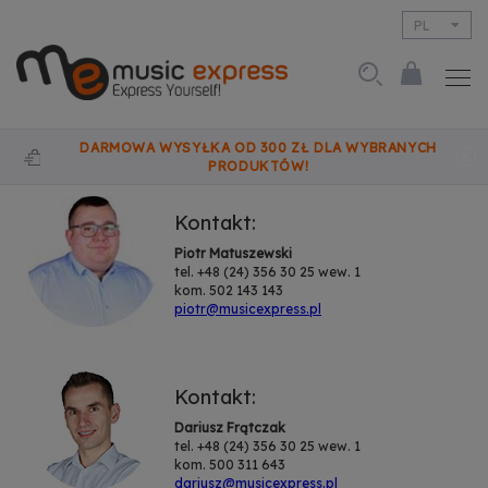
PL
EN
DARMOWA WYSYŁKA OD 300 ZŁ DLA WYBRANYCH
PRODUKTÓW!
Kontakt:
Piotr Matuszewski
tel. +48 (24) 356 30 25 wew. 1
kom. 502 143 143
piotr@musicexpress.pl
Kontakt:
Dariusz Frątczak
tel. +48 (24) 356 30 25 wew. 1
kom. 500 311 643
dariusz@musicexpress.pl