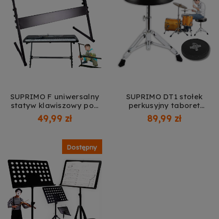
SUPRIMO F uniwersalny
SUPRIMO DT1 stołek
statyw klawiszowy pod
perkusyjny taboret
keyboard pianino
siedzisko dla perkusisty
49,99 zł
89,99 zł
cyfrowe
okrągły regulowany 38-
58 cm nóżki
antypoślizgowe do 50 kg
Dostępny