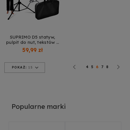
SUPRIMO D5 statyw,
pulpit do nut, tekstów +
pokrowiec
59,99 zł
Strona
Strona
Poprzednie
Strona
Strona
Obecnie czytasz st
Strona
Strona
St
Na
4
5
6
7
8
POKAŻ:
15
Popularne marki