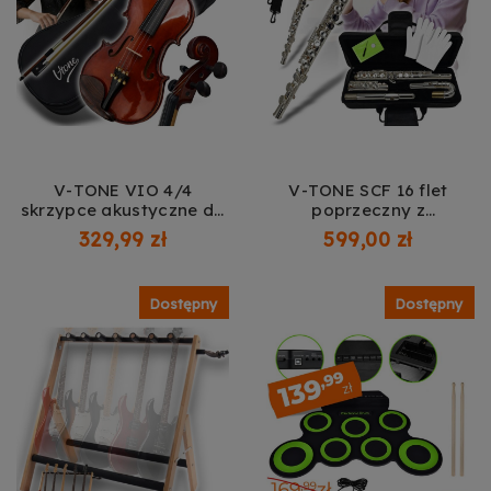
V-TONE VIO 4/4
V-TONE SCF 16 flet
skrzypce akustyczne do
poprzeczny z
nauki brązowe mostek
zakrzywioną główką
329,99 zł
599,00 zł
smyczek kalafonia
srebrny tonacja C E-
futerał zestaw
mechanika offset G
wymienna główka
Dostępny
Dostępny
prosta wycior
ściereczka rękawiczki
śrubokręt serwisowy
torba transportowa
pasek na ramię smar
zestaw