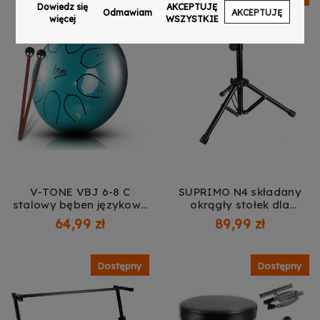
Zezwól na pliki cookie dotyczące preferencji
Dowiedz się
AKCEPTUJĘ
podstawka na pałeczki
podstawka na pałeczki
Odmawiam
AKCEPTUJĘ
Dowiedz się więcej
więcej
WSZYSTKIE
naklejki lista melodii
naklejki lista melodii
ściereczka zestaw
ściereczka zestaw
Zezwól na ciasteczka analityczne
Dowiedz się więcej
Zezwalaj na wysyłanie danych użytkownika do
Google w celach reklamowych
Dowiedz się więcej
Zezwalaj na reklamy spersonalizowane
(remarketing)
Dowiedz się więcej
V-TONE VBJ 6-8 C
SUPRIMO N4 składany
stalowy bęben językowy
okrągły stołek dla
tank drum hank drum
perkusisty
64,99 zł
89,99 zł
cyjan 6 cali 8 tonów
pałeczki perkusyjne etui
4 nakładki na palce
Dostępny
Dostępny
podstawka na pałeczki
naklejki lista melodii
zestaw