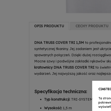
OPIS PRODUKTU
CECHY PRODUKTU
DNA TRUSS COVER TRI 1,5M
to profesjonaln
syntetycznej tkaniny. Jej zadaniem jest ukry
spawanych połączeń. Dzięki dużej rozciągliw
Mocne szwy i podwójne zakładki rękawów skut
kratownicy DNA TRUSS COVER TRI
to świetn
wydarzeń. Jej najwyższą jakość oraz najleps
CIASTE
Specyfikacja techniczna:
Ta stron
Typ konstrukcji:
TRI-SYSTEM
pokrewn
wyświetl
Wysokość:
1,5 m