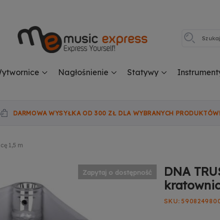
ytwornice
Nagłośnienie
Statywy
Instrument
DARMOWA WYSYŁKA OD 300 ZŁ DLA WYBRANYCH PRODUKTÓW
cę 1,5 m
DNA TRUS
Zapytaj o dostępność
kratownic
SKU
590824980