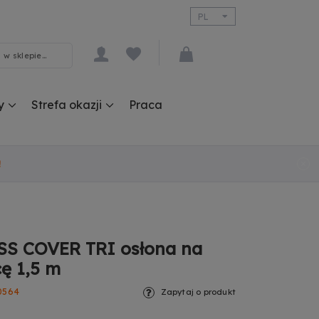
PL
EN
y
Strefa okazji
Praca
!
S COVER TRI osłona na
ę 1,5 m
0564
Zapytaj o produkt