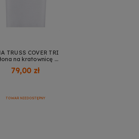
zwalaj na reklamy spersonalizowane (remarketing)
wiedz się więcej
A TRUSS COVER TRI
łona na kratownicę 2
m
79,00 zł
TOWAR NIEDOSTĘPNY