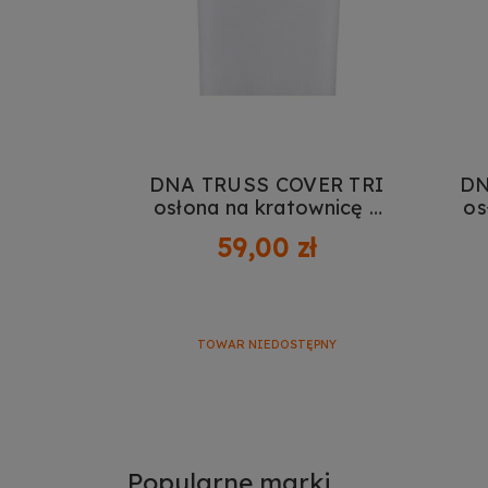
Ze
Do
DNA TRUSS COVER TRI
DN
osłona na kratownicę 1
os
m
59,00 zł
TOWAR NIEDOSTĘPNY
Popularne marki