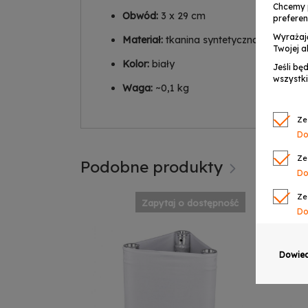
Chcemy 
Obwód:
3 x 29 cm
preferen
Wyrażaj
Materiał:
tkanina syntetyczna
Twojej a
Kolor:
biały
Jeśli bę
wszystki
Waga:
~0,1 kg
Ze
Do
Ze
Podobne produkty
Do
Ze
Zapytaj o dostępność
Do
Ze
Do
Dowied
Ze
Do