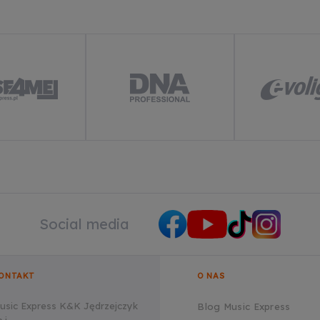
Social media
ONTAKT
O NAS
usic Express K&K Jędrzejczyk
Blog Music Express