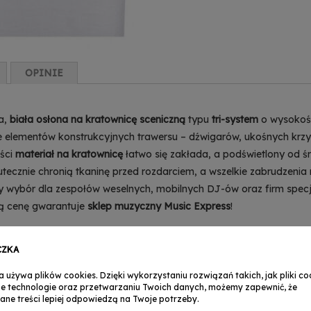
OPINIE
a,
biała osłona na kratownicę sceniczną
typu
tri-system
o wysokośc
cie elementów konstrukcyjnych trawersu – dźwigarów, ukośnych kr
ości
materiał na kratownicę
łatwo się zakłada, a podświetlony od 
ecznie chronią tkaninę przed rozdarciem, a wszelkie zabrudzenia
y wybór dla zespołów weselnych, mobilnych DJ-ów oraz firm specja
zą cenę gwarantuje
sklep muzyczny
Music Express
!
CZKA
a używa plików cookies. Dzięki wykorzystaniu rozwiązań takich, jak pliki coo
e technologie oraz przetwarzaniu Twoich danych, możemy zapewnić, że
ane treści lepiej odpowiedzą na Twoje potrzeby.