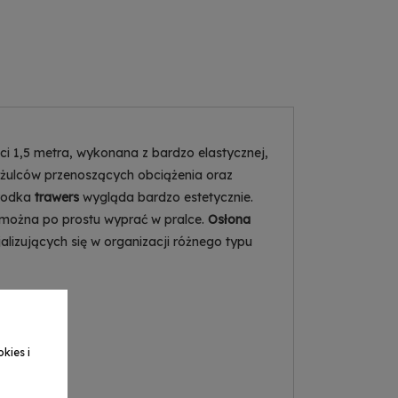
i 1,5 metra, wykonana z bardzo elastycznej,
zyżulców przenoszących obciążenia oraz
środka
trawers
wygląda bardzo estetycznie.
 można po prostu wyprać w pralce.
Osłona
lizujących się w organizacji różnego typu
kies i