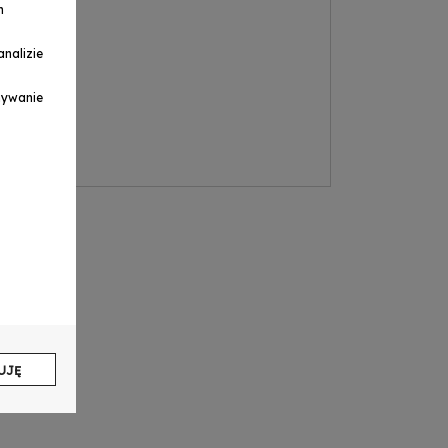
h
nalizie
ymywanie
UJĘ