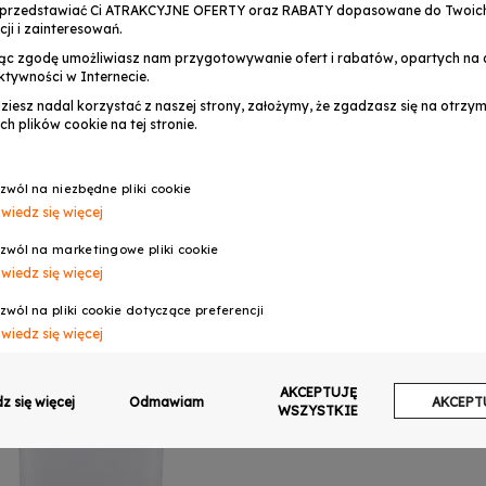
przedstawiać Ci ATRAKCYJNE OFERTY oraz RABATY dopasowane do Twoic
cji i zainteresowań.
ąc zgodę umożliwiasz nam przygotowywanie ofert i rabatów, opartych na a
ktywności w Internecie.
dziesz nadal korzystać z naszej strony, założymy, że zgadzasz się na otrz
ch plików cookie na tej stronie.
zwól na niezbędne pliki cookie
wiedz się więcej
zwól na marketingowe pliki cookie
wiedz się więcej
zwól na pliki cookie dotyczące preferencji
Zapytaj o dostępność
wiedz się więcej
zwól na ciasteczka analityczne
AKCEPTUJĘ
wiedz się więcej
z się więcej
Odmawiam
AKCEPT
WSZYSTKIE
zwalaj na wysyłanie danych użytkownika do Google w celach reklamowych
wiedz się więcej