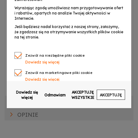
Wyrażając zgodę umożliwiasz nam przygotowywanie ofert
Specyfikacja techniczna:
i rabatów, opartych na analizie Twojej aktywności w
Internecie.
Marka:
ADJ
Jeśli będziesz nadal korzystać z naszej strony, założymy,
Typ:
2x XLR (męski, 3-pinowy) – 2x mono jack 6,3
że zgadzasz się na otrzymywanie wszystkich plików cookie
na tej stronie.
mm
Długość przewodu:
3 m
Zezwól na niezbędne pliki cookie
Osłona:
gumowa
Dowiedz się więcej
Zacisk prowadzący na złączu XLR:
tak
Zezwól na marketingowe pliki cookie
Dowiedz się więcej
Kolory końcówek jack:
znaczone (czerwona, biała)
Zezwól na pliki cookie dotyczące preferencji
Dowiedz się
AKCEPTUJĘ
Odmawiam
AKCEPTUJĘ
Dowiedz się więcej
więcej
WSZYSTKIE
CECHY PRODUKTU
Zezwól na ciasteczka analityczne
OPINIE
Dowiedz się więcej
Zezwalaj na wysyłanie danych użytkownika do
Google w celach reklamowych
Dowiedz się więcej