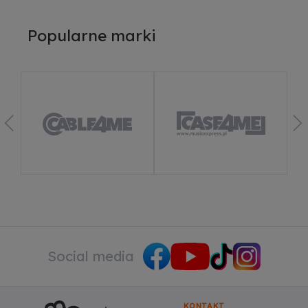
Zezwalaj na reklamy spersonalizowane
(remarketing)
Popularne marki
Dowiedz się więcej
Social media
KONTAKT