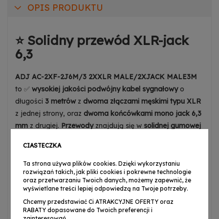
OPIS PRODUKTU
⭐ Solidny przewód XLR-jack
6,3
ADJ AC-2XF-2J6M/3 2XXLR MALE/2XJACK MALE3M
to ✅
wysokiej jakości podwójny kabel sygnałowy
o
długości
3 metrów
z
dwoma złączami męskimi typu XLR
z jednej strony, oraz
dwoma końcówkami mono jack 6,3
mm
z drugiej.
Przewody
znajdują się w
solidnej gumowej
osłonie
, gwarantując
najlepszą ochronę
i
wysoką jakość
CIASTECZKA
przesyłanego sygnału
. Idealnie nadają się do
podłączenia
mikrofonów dynamicznych
,
Ta strona używa plików cookies. Dzięki wykorzystaniu
rozwiązań takich, jak pliki cookies i pokrewne technologie
pojemnościowych
,
kolumn głośnikowych
,
końcówek
oraz przetwarzaniu Twoich danych, możemy zapewnić, że
mocy
, a także
mikserów
,
efektów
,
interfejsów audio
i
wyświetlane treści lepiej odpowiedzą na Twoje potrzeby.
instrumentów
.
Chcemy przedstawiać Ci ATRAKCYJNE OFERTY oraz
RABATY dopasowane do Twoich preferencji i
zainteresowań.